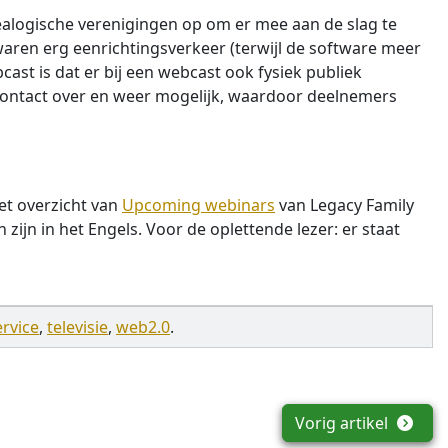
ealogische verenigingen op om er mee aan de slag te
aren erg eenrichtingsverkeer (terwijl de software meer
ast is dat er bij een webcast ook fysiek publiek
 contact over en weer mogelijk, waardoor deelnemers
et overzicht van
Upcoming webinars
van Legacy Family
zijn in het Engels. Voor de oplettende lezer: er staat
ervice
,
televisie
,
web2.0
.
Vorig artikel