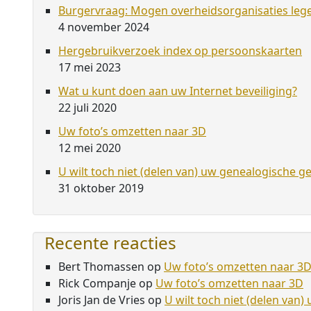
Burgervraag: Mogen overheidsorganisaties leg
4 november 2024
Hergebruikverzoek index op persoonskaarten
17 mei 2023
Wat u kunt doen aan uw Internet beveiliging?
22 juli 2020
Uw foto’s omzetten naar 3D
12 mei 2020
U wilt toch niet (delen van) uw genealogische g
31 oktober 2019
Recente reacties
Bert Thomassen
op
Uw foto’s omzetten naar 3
Rick Companje
op
Uw foto’s omzetten naar 3D
Joris Jan de Vries
op
U wilt toch niet (delen van