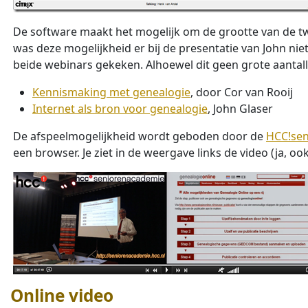
De software maakt het mogelijk om de grootte van de tw
was deze mogelijkheid er bij de presentatie van John nie
beide webinars gekeken. Alhoewel dit geen grote aantalle
Kennismaking met genealogie
, door Cor van Rooij
Internet als bron voor genealogie
, John Glaser
De afspeelmogelijkheid wordt geboden door de
HCC!se
een browser. Je ziet in de weergave links de video (ja, o
Online video