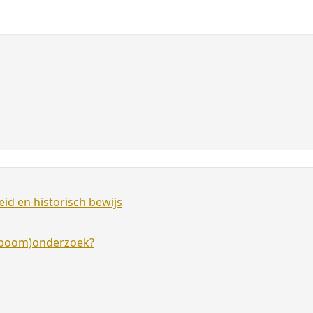
id en historisch bewijs
amboom)onderzoek?