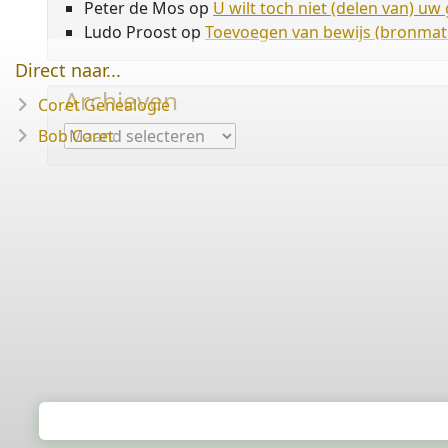
Peter de Mos
op
U wilt toch niet (delen van) u
Ludo Proost
op
Toevoegen van bewijs (bronmate
Direct naar...
Archieven
Coret Genealogie
Archieven
Bob Coret