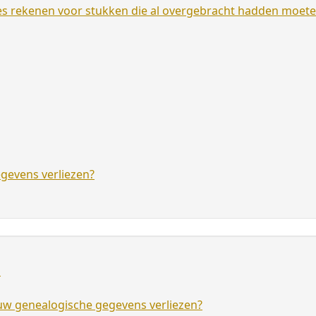
es rekenen voor stukken die al overgebracht hadden moet
egevens verliezen?
D
) uw genealogische gegevens verliezen?