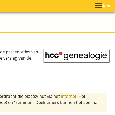
Menu
de presentaties van
e verslag van de
erdracht die plaatsvindt via het
internet
. Het
web) en “seminar”. Deelnemers kunnen het seminar