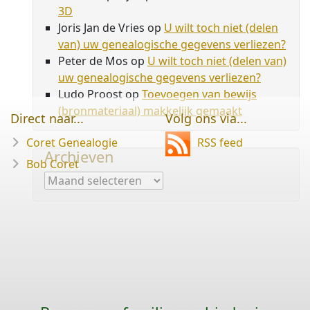
3D
Joris Jan de Vries
op
U wilt toch niet (delen
van) uw genealogische gegevens verliezen?
Peter de Mos
op
U wilt toch niet (delen van)
uw genealogische gegevens verliezen?
Ludo Proost
op
Toevoegen van bewijs
(bronmateriaal) makkelijk gemaakt
Direct naar...
Volg ons via...
Coret Genealogie
RSS feed
Archieven
Bob Coret
Archieven