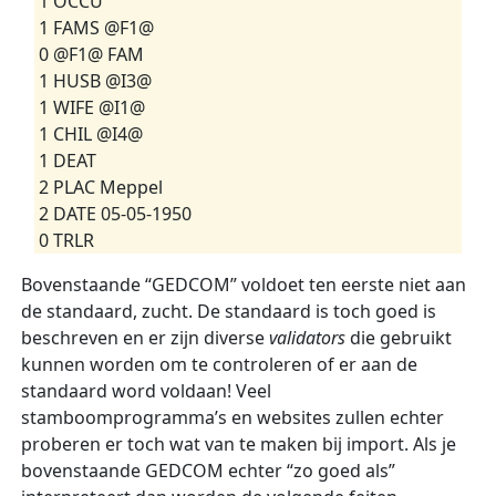
1 OCCU
1 FAMS @F1@
0 @F1@ FAM
1 HUSB @I3@
1 WIFE @I1@
1 CHIL @I4@
1 DEAT
2 PLAC Meppel
2 DATE 05-05-1950
0 TRLR
Bovenstaande “GEDCOM” voldoet ten eerste niet aan
de standaard, zucht. De standaard is toch goed is
beschreven en er zijn diverse
validators
die gebruikt
kunnen worden om te controleren of er aan de
standaard word voldaan! Veel
stamboomprogramma’s en websites zullen echter
proberen er toch wat van te maken bij import. Als je
bovenstaande GEDCOM echter “zo goed als”