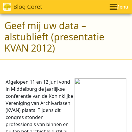
Blog Coret
Menu
Geef mij uw data –
alstublieft (presentatie
KVAN 2012)
Afgelopen 11 en 12 juni vond
in Middelburg de jaarlijkse
conferentie van de Koninklijke
Vereniging van Archivarissen
(KVAN) plaats. Tijdens dit
congres stonden
professionals van binnen en
buiten het archiefveld stil bij