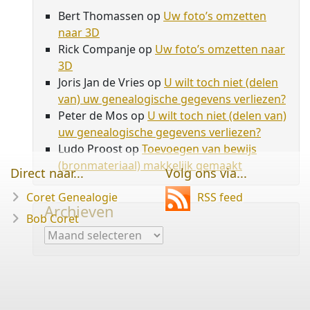
Bert Thomassen
op
Uw foto’s omzetten
naar 3D
Rick Companje
op
Uw foto’s omzetten naar
3D
Joris Jan de Vries
op
U wilt toch niet (delen
van) uw genealogische gegevens verliezen?
Peter de Mos
op
U wilt toch niet (delen van)
uw genealogische gegevens verliezen?
Ludo Proost
op
Toevoegen van bewijs
(bronmateriaal) makkelijk gemaakt
Direct naar...
Volg ons via...
Coret Genealogie
RSS feed
Archieven
Bob Coret
Archieven