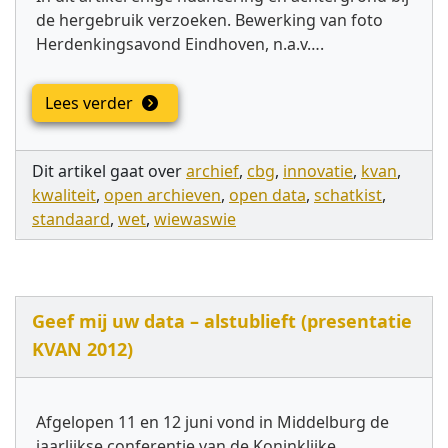
de hergebruik verzoeken. Bewerking van foto
Herdenkingsavond Eindhoven, n.a.v….
Lees verder
Dit artikel gaat over
archief
,
cbg
,
innovatie
,
kvan
,
kwaliteit
,
open archieven
,
open data
,
schatkist
,
standaard
,
wet
,
wiewaswie
Geef mij uw data – alstublieft (presentatie
KVAN 2012)
Afgelopen 11 en 12 juni vond in Middelburg de
jaarlijkse conferentie van de Koninklijke