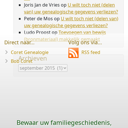
Joris Jan de Vries
op
U wilt toch niet (delen
van) uw genealogische gegevens verliezen?
Peter de Mos
op
U wilt toch niet (delen van)
uw genealogische gegevens verliezen?
Ludo Proost
op
Toevoegen van bewijs
(bronmateriaal) makkelijk gemaakt
Direct naar...
Volg ons via...
Coret Genealogie
RSS feed
Archieven
Bob Coret
Archieven
Bewaar uw familie­geschiedenis,