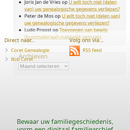
Joris Jan de Vries
op
U wilt toch niet (delen
van) uw genealogische gegevens verliezen?
Peter de Mos
op
U wilt toch niet (delen van)
uw genealogische gegevens verliezen?
Ludo Proost
op
Toevoegen van bewijs
(bronmateriaal) makkelijk gemaakt
Direct naar...
Volg ons via...
Coret Genealogie
RSS feed
Archieven
Bob Coret
Archieven
Bewaar uw familie­geschiedenis,
vorm een digitaal familiearchief