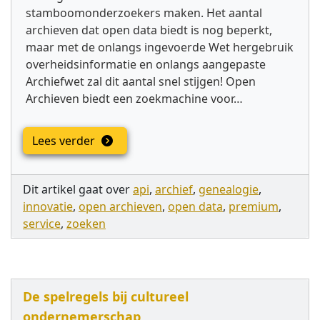
stamboomonder­zoekers maken. Het aantal
archieven dat open data biedt is nog beperkt,
maar met de onlangs ingevoerde Wet hergebruik
overheidsinformatie en onlangs aangepaste
Archiefwet zal dit aantal snel stijgen! Open
Archieven biedt een zoekmachine voor…
Lees verder
Dit artikel gaat over
api
,
archief
,
genealogie
,
innovatie
,
open archieven
,
open data
,
premium
,
service
,
zoeken
De spelregels bij cultureel
ondernemerschap