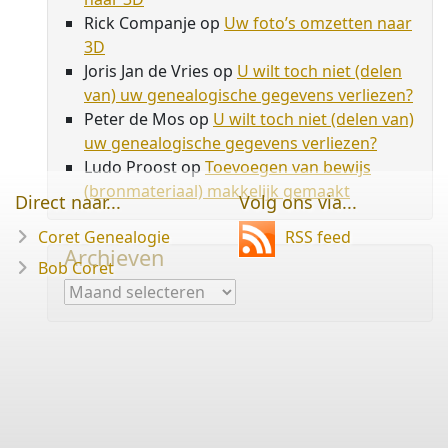
Rick Companje
op
Uw foto’s omzetten naar
3D
Joris Jan de Vries
op
U wilt toch niet (delen
van) uw genealogische gegevens verliezen?
Peter de Mos
op
U wilt toch niet (delen van)
uw genealogische gegevens verliezen?
Ludo Proost
op
Toevoegen van bewijs
(bronmateriaal) makkelijk gemaakt
Direct naar...
Volg ons via...
Coret Genealogie
RSS feed
Archieven
Bob Coret
Archieven