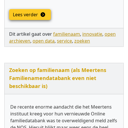
Lees verder
Dit artikel gaat over
familienaam
,
innovatie
,
open
archieven
,
open data
,
service
,
zoeken
Zoeken op familienaam (als Meertens
Familienamendatabank even niet
beschikbaar is)
De recente enorme aandacht die het Meertens
instituut kreeg voor hun vernieuwde Online
familiedatabank was te overweldigend meld zelfs
de NOS. Hieruit blijkt maar weer eens de heel