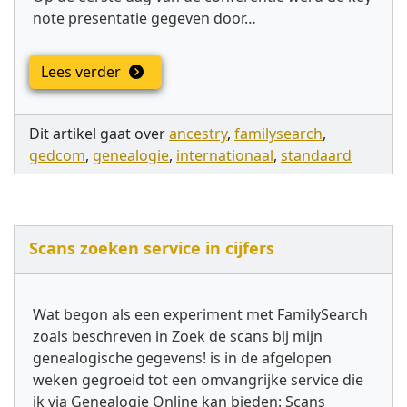
note presentatie gegeven door…
Lees verder
Dit artikel gaat over
ancestry
,
familysearch
,
gedcom
,
genealogie
,
internationaal
,
standaard
Scans zoeken service in cijfers
Wat begon als een experiment met FamilySearch
zoals beschreven in Zoek de scans bij mijn
genealogische gegevens! is in de afgelopen
weken gegroeid tot een omvangrijke service die
ik via Genealogie Online kan bieden: Scans