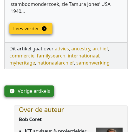
stamboomonderzoek, zie Tamura Jones’ USA
1940…
Lees verder
Dit artikel gaat over
advies
,
ancestry
,
archief
,
commercie
,
familysearch
,
internationaal
,
myheritage
,
nationaalarchief
,
samenwerking
Vorige artikels
Over de auteur
Bob Coret
ICT adviseur & projectleider