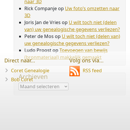
naar 3D
Rick Companje
op
Uw foto’s omzetten naar
3D
Joris Jan de Vries
op
U wilt toch niet (delen
van) uw genealogische gegevens verliezen?
Peter de Mos
op
U wilt toch niet (delen van)
uw genealogische gegevens verliezen?
Ludo Proost
op
Toevoegen van bewijs
(bronmateriaal) makkelijk gemaakt
Direct naar...
Volg ons via...
Coret Genealogie
RSS feed
Archieven
Bob Coret
Archieven