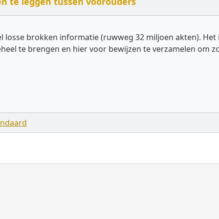
n te leggen tussen voorouders
oel losse brokken informatie (ruwweg 32 miljoen akten). H
 geheel te brengen en hier voor bewijzen te verzamelen om
andaard