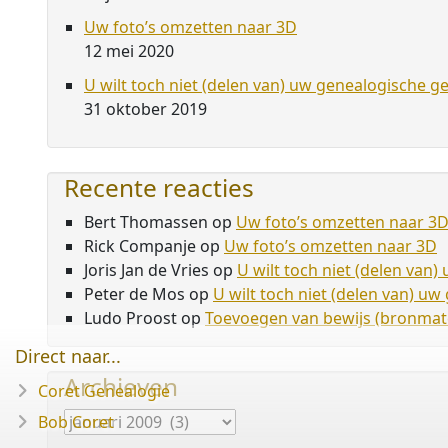
Uw foto’s omzetten naar 3D
12 mei 2020
U wilt toch niet (delen van) uw genealogische g
31 oktober 2019
Recente reacties
Bert Thomassen
op
Uw foto’s omzetten naar 3
Rick Companje
op
Uw foto’s omzetten naar 3D
Joris Jan de Vries
op
U wilt toch niet (delen van
Peter de Mos
op
U wilt toch niet (delen van) u
Ludo Proost
op
Toevoegen van bewijs (bronmate
Direct naar...
Archieven
Coret Genealogie
Archieven
Bob Coret