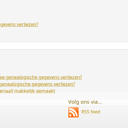
egevens verliezen?
D
) uw genealogische gegevens verliezen?
w genealogische gegevens verliezen?
riaal) makkelijk gemaakt
Volg ons via...
RSS feed