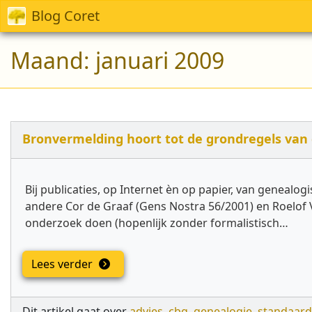
Blog Coret
Maand:
januari 2009
Bronvermelding hoort tot de grondregels van
Bij publicaties, op Internet èn op papier, van genealo
andere Cor de Graaf (Gens Nostra 56/2001) en Roelof V
onderzoek doen (hopenlijk zonder formalistisch…
Lees verder
Dit artikel gaat over
advies
,
cbg
,
genealogie
,
standaard