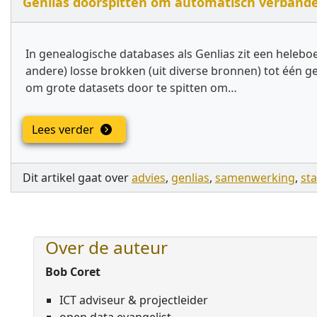
Genlias doorspitten om automatisch verbande
In genealogische databases als Genlias zit een heleb
andere) losse brokken (uit diverse bronnen) tot één
om grote datasets door te spitten om…
Lees verder
Dit artikel gaat over
advies
,
genlias
,
samenwerking
,
st
Over de auteur
Bob Coret
ICT adviseur & projectleider