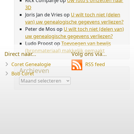
Rick Companje
op
Uw foto’s omzetten naar
3D
Joris Jan de Vries
op
U wilt toch niet (delen
van) uw genealogische gegevens verliezen?
Peter de Mos
op
U wilt toch niet (delen van)
uw genealogische gegevens verliezen?
Ludo Proost
op
Toevoegen van bewijs
(bronmateriaal) makkelijk gemaakt
Direct naar...
Volg ons via...
Coret Genealogie
RSS feed
Archieven
Bob Coret
Archieven