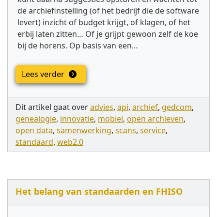
de archief­instelling (of het bedrijf die de software
levert) inzicht of budget krijgt, of klagen, of het
erbij laten zitten… Of je grijpt gewoon zelf de koe
bij de horens. Op basis van een…
Lees verder
Dit artikel gaat over
advies
,
api
,
archief
,
gedcom
,
genealogie
,
innovatie
,
mobiel
,
open archieven
,
open data
,
samenwerking
,
scans
,
service
,
standaard
,
web2.0
Het belang van standaarden en FHISO