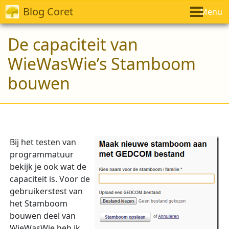
Blog Coret
Menu
De capaciteit van
WieWasWie’s Stamboom
bouwen
Bij het testen van
programmatuur
bekijk je ook wat de
capaciteit is. Voor de
gebruikerstest van
het Stamboom
bouwen deel van
WieWasWie heb ik