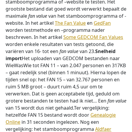
stamboomprogramma of –website te testen. Het
grootste bestand dat goed wordt verwerkt bepaalt de
maximale
fan value
van het stamboomprogramma of -
website. In het artikel
The Fan Value
en
GedFan
worden testmethode en –programma nader
beschreven. In het artikel
Some GEDCOM Fan Values
worden enkele resultaten van tests getoond, die
variëren van 16- tot een
fan value
van 23.
Snelheid
import
Het uploaden van GEDCOM bestanden naar
WieWasWie tot FAN 11 – van 2.047 personen en 317KB
– gaat redelijk snel (binnen 1 minuut). Hierna lopen de
tijden snel op: het FAN 15 – van 32.767 personen en
ruim 5 MB groot – duurt ruim 4,5 uur om te
verwerken. Dat is geen acceptabele tijd, geduld om
grotere bestanden te testen had ik niet… Een
fan value
van 15 wordt dus niet gehaald.Ter vergelijking:
hetzelfde FAN 15 bestand wordt door
Genealogie
Online
in 31 seconden ingelezen. Nog een
vergelijking: het stamboomprogramma
Aldfaer