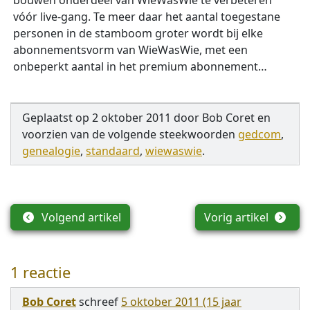
bouwen onderdeel van WieWasWie te verbeteren
vóór live-gang. Te meer daar het aantal toegestane
personen in de stamboom groter wordt bij elke
abonnementsvorm van WieWasWie, met een
onbeperkt aantal in het premium abonnement…
Geplaatst op
2 oktober 2011
door
Bob Coret
en
voorzien van de volgende steekwoorden
gedcom
,
genealogie
,
standaard
,
wiewaswie
.
Volgend artikel
Vorig artikel
1 reactie
Bob Coret
schreef
5 oktober 2011 (15 jaar