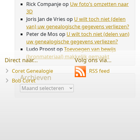
Rick Companje
op
Uw foto’s omzetten naar
3D
Joris Jan de Vries
op
U wilt toch niet (delen
van) uw genealogische gegevens verliezen?
Peter de Mos
op
U wilt toch niet (delen van)
uw genealogische gegevens verliezen?
Ludo Proost
op
Toevoegen van bewijs
(bronmateriaal) makkelijk gemaakt
Direct naar...
Volg ons via...
Coret Genealogie
RSS feed
Archieven
Bob Coret
Archieven