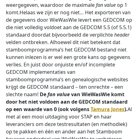
weergegeven, waardoor de maximale
fan value
op 1
komt.Helaas we zijn er nog niet… Het exporteren van
de gegevens door WieWasWie levert een GEDCOM op
die niet volledig voldoet aan de GEDCOM 5.5 (of 5.5.1)
standaard doordat bijvoorbeeld de verplichte
header
velden ontbreken. Alhoewel dit niet betekent dat
stamboomprogramma’s het GEDCOM bestand niet
kunnen inlezen is er wel een grote kans op gegevens
verlies. En juist door onjuiste en/of incomplete
GEDCOM implementaties van
stamboomprogramma’s en genealogische websites
krijgt de GEDCOM standaard – ten onrechte – een
slechte naam!
De
fan value
van WieWasWie komt
door het niet voldoen aan de GEDCOM standaard
op een waarde van 0 (ook volgens
Tamura Jones
).
Al
met al een mooi uitdaging voor STAP en haar
leveranciers om deze testresultaten (en methodiek)
op te pakken en één en ander aan het Stamboom