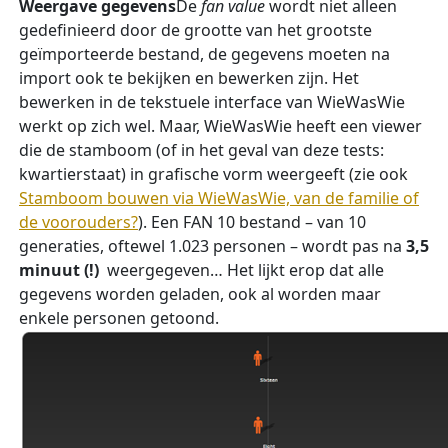
Weergave gegevens
De
fan value
wordt niet alleen
gedefinieerd door de grootte van het grootste
geïmporteerde bestand, de gegevens moeten na
import ook te bekijken en bewerken zijn. Het
bewerken in de tekstuele interface van WieWasWie
werkt op zich wel. Maar, WieWasWie heeft een viewer
die de stamboom (of in het geval van deze tests:
kwartierstaat) in grafische vorm weergeeft (zie ook
Stamboom bouwen via WieWasWie, van de familie of
de voorouders?
). Een FAN 10 bestand – van 10
generaties, oftewel 1.023 personen – wordt pas na
3,5
minuut (!)
weergegeven… Het lijkt erop dat alle
gegevens worden geladen, ook al worden maar
enkele personen getoond.