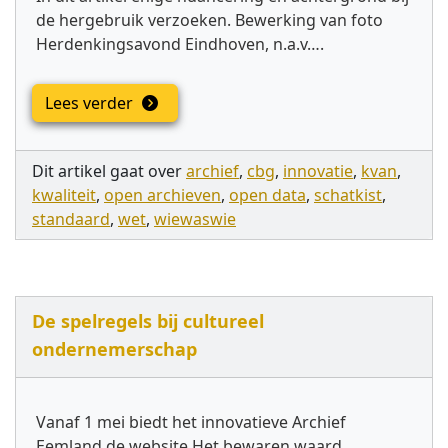
de hergebruik verzoeken. Bewerking van foto
Herdenkingsavond Eindhoven, n.a.v….
Lees verder
Dit artikel gaat over
archief
,
cbg
,
innovatie
,
kvan
,
kwaliteit
,
open archieven
,
open data
,
schatkist
,
standaard
,
wet
,
wiewaswie
De spelregels bij cultureel
ondernemerschap
Vanaf 1 mei biedt het innovatieve Archief
Eemland de website Het bewaren waard,