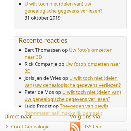
U wilt toch niet (delen van) uw
genealogische gegevens verliezen?
31 oktober 2019
Recente reacties
Bert Thomassen
op
Uw foto’s omzetten
naar 3D
Rick Companje
op
Uw foto’s omzetten naar
3D
Joris Jan de Vries
op
U wilt toch niet (delen
van) uw genealogische gegevens verliezen?
Peter de Mos
op
U wilt toch niet (delen van)
uw genealogische gegevens verliezen?
Ludo Proost
op
Toevoegen van bewijs
(bronmateriaal) makkelijk gemaakt
Direct naar...
Volg ons via...
Coret Genealogie
RSS feed