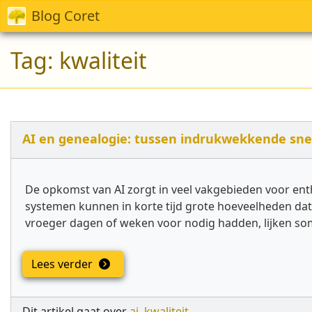
Blog Coret
Tag:
kwaliteit
AI en genealogie: tussen indrukwekkende snel
De opkomst van AI zorgt in veel vakgebieden voor ent
systemen kunnen in korte tijd grote hoeveelheden d
vroeger dagen of weken voor nodig hadden, lijken som
Lees verder
Dit artikel gaat over
ai
,
kwaliteit