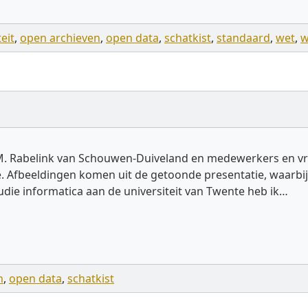
eit
,
open archieven
,
open data
,
schatkist
,
standaard
,
wet
,
w
M. Rabelink van Schouwen-Duiveland en medewerkers en vr
. Afbeeldingen komen uit de getoonde presentatie, waarbij 
die informatica aan de universiteit van Twente heb ik…
n
,
open data
,
schatkist