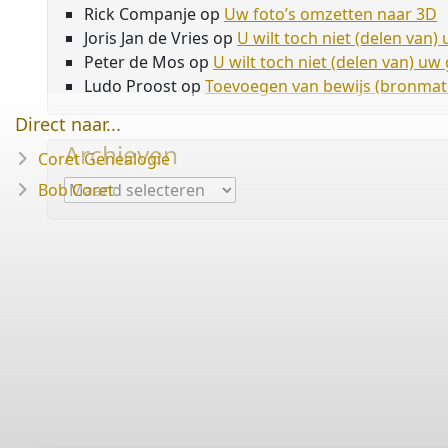
Rick Companje
op
Uw foto’s omzetten naar 3D
Joris Jan de Vries
op
U wilt toch niet (delen van
Peter de Mos
op
U wilt toch niet (delen van) u
Ludo Proost
op
Toevoegen van bewijs (bronmate
Direct naar...
Archieven
Coret Genealogie
Archieven
Bob Coret