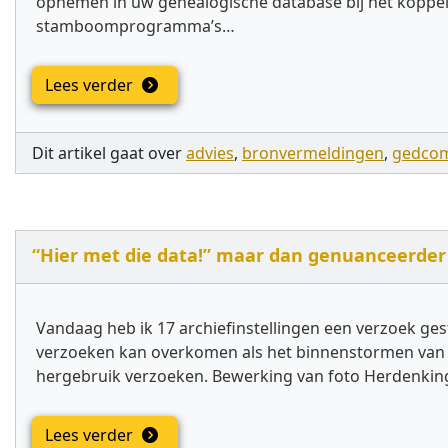
opnemen in uw genealogische database bij het koppel, u
stamboomprogramma’s…
Lees verder
Dit artikel gaat over
advies
,
bronvermeldingen
,
gedco
“Hier met die data!” maar dan genuanceerder
Vandaag heb ik 17 archiefinstellingen een verzoek ge
verzoeken kan overkomen als het binnenstormen van een
hergebruik verzoeken. Bewerking van foto Herdenkin
Lees verder