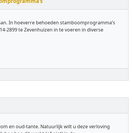
boomprogramma’s
edaan. In hoeverre behoeden stamboomprogramma’s
4-2899 te Zevenhuizen in te voeren in diverse
om en oud-tante. Natuurlijk wilt u deze verloving