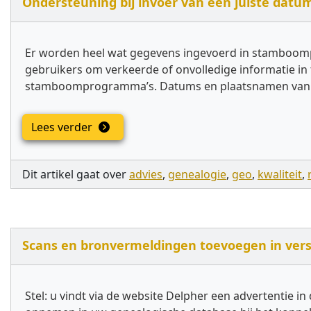
Ondersteuning bij invoer van een juiste dat
Er worden heel wat gegevens ingevoerd in stamboo
gebruikers om verkeerde of onvolledige informatie in
stamboomprogramma’s. Datums en plaatsnamen van kw
Lees verder
Dit artikel gaat over
advies
,
genealogie
,
geo
,
kwaliteit
,
Scans en bronvermeldingen toevoegen in ve
Stel: u vindt via de website Delpher een advertentie i