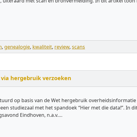
iteraard met scan en bronvermelding. In dit artikel toon ik
m
,
genealogie
,
kwaliteit
,
review
,
scans
 via hergebruik verzoeken
stuurd op basis van de Wet hergebruik overheidsinformatie 
 studiezaal met het spandoek “Hier met die data!”. In dit
gsavond Eindhoven, n.a.v….