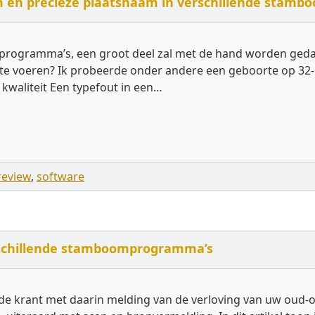
um en precieze plaatsnaam in verschillende stam
mprogramma’s, een groot deel zal met de hand worden g
 te voeren? Ik probeerde onder andere een geboorte op 32-1
aliteit Een typefout in een…
review
,
software
rschillende stamboomprogramma’s
n de krant met daarin melding van de verloving van uw oud-o