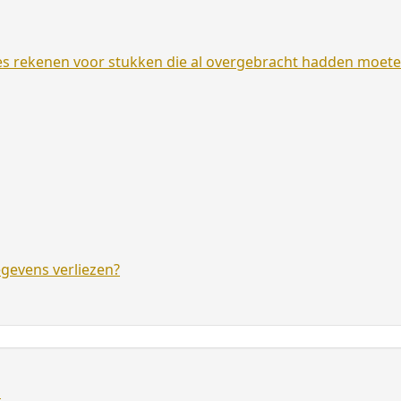
es rekenen voor stukken die al overgebracht hadden moet
egevens verliezen?
D