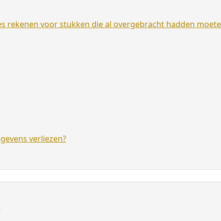
es rekenen voor stukken die al overgebracht hadden moet
egevens verliezen?
D