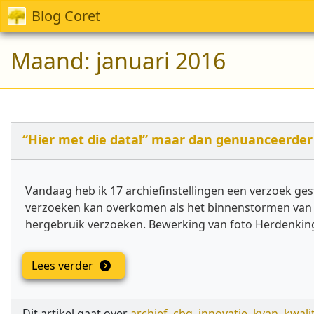
Blog Coret
Maand:
januari 2016
“Hier met die data!” maar dan genuanceerder
Vandaag heb ik 17 archiefinstellingen een verzoek ge
verzoeken kan overkomen als het binnenstormen van een
hergebruik verzoeken. Bewerking van foto Herdenkin
Lees verder
Dit artikel gaat over
archief
,
cbg
,
innovatie
,
kvan
,
kwalit