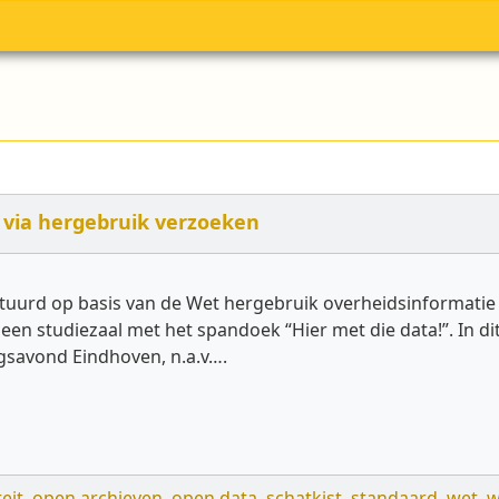
 via hergebruik verzoeken
stuurd op basis van de Wet hergebruik overheidsinformatie 
 studiezaal met het spandoek “Hier met die data!”. In dit
gsavond Eindhoven, n.a.v….
eit
,
open archieven
,
open data
,
schatkist
,
standaard
,
wet
,
w