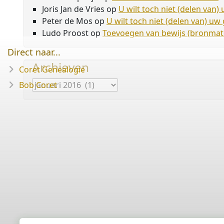
Joris Jan de Vries
op
U wilt toch niet (delen van
Peter de Mos
op
U wilt toch niet (delen van) u
Ludo Proost
op
Toevoegen van bewijs (bronmate
Direct naar...
Archieven
Coret Genealogie
Archieven
Bob Coret