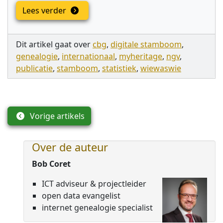
Lees verder
Dit artikel gaat over
cbg
,
digitale stamboom
,
genealogie
,
internationaal
,
myheritage
,
ngv
,
publicatie
,
stamboom
,
statistiek
,
wiewaswie
Vorige artikels
Over de auteur
Bob Coret
ICT adviseur & projectleider
open data evangelist
internet genealogie specialist