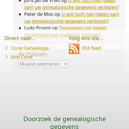
Joris Jan de Vries
op
U wilt toch niet (delen
van) uw genealogische gegevens verliezen?
Peter de Mos
op
U wilt toch niet (delen van)
uw genealogische gegevens verliezen?
Ludo Proost
op
Toevoegen van bewijs
(bronmateriaal) makkelijk gemaakt
Direct naar...
Volg ons via...
Coret Genealogie
RSS feed
Archieven
Bob Coret
Archieven
Doorzoek de genealogische
gegevens