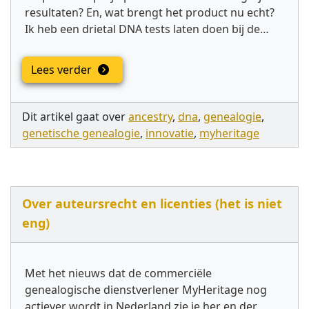
resultaten? En, wat brengt het product nu echt?
Ik heb een drietal DNA tests laten doen bij de…
Lees verder
Dit artikel gaat over
ancestry
,
dna
,
genealogie
,
genetische genealogie
,
innovatie
,
myheritage
Over auteursrecht en licenties (het is niet
eng)
Met het nieuws dat de commerciële
genealogische dienstverlener MyHeritage nog
actiever wordt in Nederland zie je her en der