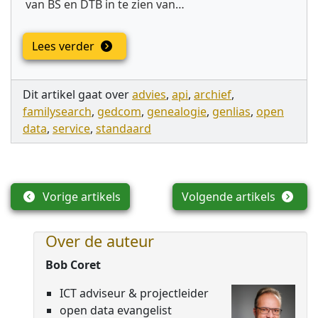
van BS en DTB in te zien van…
Lees verder
Dit artikel gaat over
advies
,
api
,
archief
,
familysearch
,
gedcom
,
genealogie
,
genlias
,
open
data
,
service
,
standaard
Vorige artikels
Volgende artikels
Over de auteur
Bob Coret
ICT adviseur & projectleider
open data evangelist