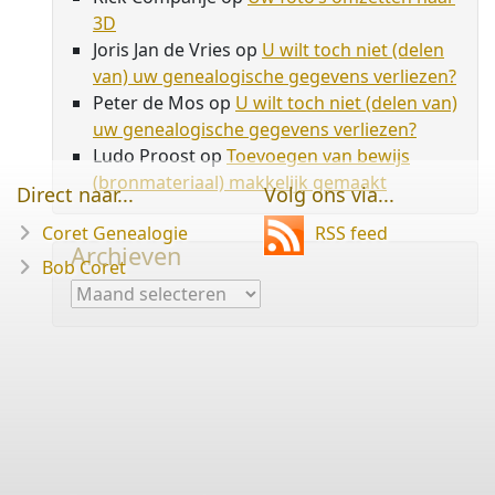
3D
Joris Jan de Vries
op
U wilt toch niet (delen
van) uw genealogische gegevens verliezen?
Peter de Mos
op
U wilt toch niet (delen van)
uw genealogische gegevens verliezen?
Ludo Proost
op
Toevoegen van bewijs
(bronmateriaal) makkelijk gemaakt
Direct naar...
Volg ons via...
Coret Genealogie
RSS feed
Archieven
Bob Coret
Archieven