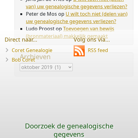
van) uw genealogische gegevens verliezen?
Peter de Mos
op
U wilt toch niet (delen van)
uw genealogische gegevens verliezen?
Ludo Proost
op
Toevoegen van bewijs
(bronmateriaal) makkelijk gemaakt
Direct naar...
Volg ons via...
Coret Genealogie
RSS feed
Archieven
Bob Coret
Archieven
Doorzoek de genealogische
gegevens