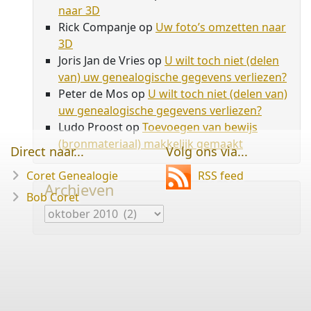
naar 3D
Rick Companje
op
Uw foto’s omzetten naar
3D
Joris Jan de Vries
op
U wilt toch niet (delen
van) uw genealogische gegevens verliezen?
Peter de Mos
op
U wilt toch niet (delen van)
uw genealogische gegevens verliezen?
Ludo Proost
op
Toevoegen van bewijs
(bronmateriaal) makkelijk gemaakt
Direct naar...
Volg ons via...
Coret Genealogie
RSS feed
Archieven
Bob Coret
Archieven