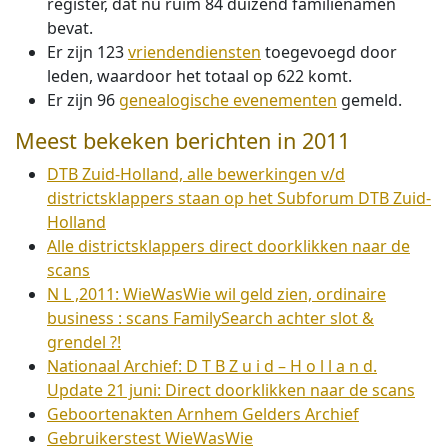
register, dat nu ruim 84 duizend familienamen
bevat.
Er zijn 123
vriendendiensten
toegevoegd door
leden, waardoor het totaal op 622 komt.
Er zijn 96
genealogische evenementen
gemeld.
Meest bekeken berichten in 2011
DTB Zuid-Holland, alle bewerkingen v/d
districtsklappers staan op het Subforum DTB Zuid-
Holland
Alle districtsklappers direct doorklikken naar de
scans
N L ,2011: WieWasWie wil geld zien, ordinaire
business : scans FamilySearch achter slot &
grendel ?!
Nationaal Archief: D T B Z u i d – H o l l a n d.
Update 21 juni: Direct doorklikken naar de scans
Geboortenakten Arnhem Gelders Archief
Gebruikerstest WieWasWie