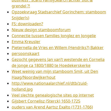
business : scans FamilySearch achter slot &
grendel ?!
Opzoekvraag Stadsarchief Gorinchem: stamboom
Snijder(s)
FS: downloaden?
Nieuw design stamboomforum
Connectie tussen families Jonglez en Jongelie
Emma Kreusler
Pieternella de Vries en Willem (Hendriks?) Bakker
persoonskaart
Gezocht gegevens Jan van’t westende en Cornelia
de jonge ca 1800/1880 te Hoedekerskerke
Weet weinig van mijn stamboom Smit, uit Den
Haag/Noordwijkerhout
http://www.nationaalarchief.nl/dtb/zuid-
holland.jpg
Veel slechte genealogische sites op internet
Gijsbert Cornelisz (Sterck) 1650-1725
ouders van Arend Aartsz Exalto (1731-1766)