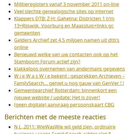
Militieregisters vanaf 3 november 2011 on-line
Veel slechte genealogische sites op internet
Klappers DTB: Z-H: Gahetna: Districten 1 t/m
13+Rijswijk, Voorburg en Maassluis+links gr.
gemeenten
Gelders Archief zet 4,5 miljoen namen uit dtb’s
online
Benieuwd welke van uw contacten ook op het
Stamboom Forum actief zijn?
klakkeloos overnemen van andermans gegevens
W i e W a s W i e bekent : gesprekken Archieven –
FamilySearch… geniet u nog gauw van GenVer ! !
Gemeentearchief Rotterdam: binnenkort een
nieuwe website / update: Het is zover!
(geen digitale) aanvraag persoonskaart CBG
Berichten met de meeste reacties
N L ,2011: WieWasWie wil geld zien, ordinaire