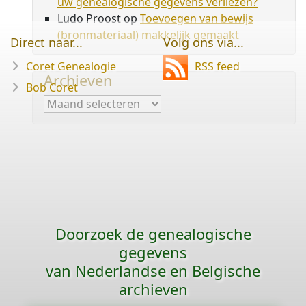
uw genealogische gegevens verliezen?
Ludo Proost
op
Toevoegen van bewijs
(bronmateriaal) makkelijk gemaakt
Direct naar...
Volg ons via...
Coret Genealogie
RSS feed
Archieven
Bob Coret
Archieven
Doorzoek de genealogische
gegevens
van Nederlandse en Belgische
archieven