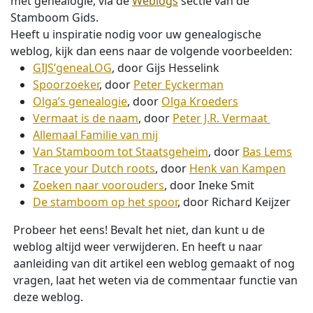
met genealogie, via de
Weblogs
sectie van de
Stamboom Gids.
Heeft u inspiratie nodig voor uw genealogische
weblog, kijk dan eens naar de volgende voorbeelden:
GIJS’geneaLOG
, door Gijs Hesselink
Spoorzoeker
, door
Peter Eyckerman
Olga’s genealogie
, door
Olga Kroeders
Vermaat is de naam
, door
Peter J.R. Vermaat
Allemaal Familie van mij
Van Stamboom tot Staatsgeheim
, door
Bas Lems
Trace your Dutch roots
, door
Henk van Kampen
Zoeken naar voorouders
, door Ineke Smit
De stamboom op het spoor
, door Richard Keijzer
Probeer het eens! Bevalt het niet, dan kunt u de
weblog altijd weer verwijderen. En heeft u naar
aanleiding van dit artikel een weblog gemaakt of nog
vragen, laat het weten via de commentaar functie van
deze weblog.