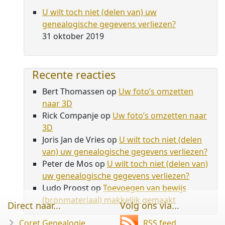
U wilt toch niet (delen van) uw
genealogische gegevens verliezen?
31 oktober 2019
Recente reacties
Bert Thomassen
op
Uw foto’s omzetten
naar 3D
Rick Companje
op
Uw foto’s omzetten naar
3D
Joris Jan de Vries
op
U wilt toch niet (delen
van) uw genealogische gegevens verliezen?
Peter de Mos
op
U wilt toch niet (delen van)
uw genealogische gegevens verliezen?
Ludo Proost
op
Toevoegen van bewijs
(bronmateriaal) makkelijk gemaakt
Direct naar...
Volg ons via...
Coret Genealogie
RSS feed