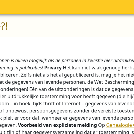
?!
nen is alleen mogelijk als de personen in kwestie hier uitdrukk
mming in publicaties!
Privacy
Het kan niet vaak genoeg herha
eren. Zelfs niet als het al gepubliceerd is, mag je het ni
t de gegevens van levende personen, de Wet Bescherming
zonderingen! Eén van de uitzonderingen is dat de gegevens
er uitdrukkelijke toestemming voor heeft gegeven (die hij/
m – in boek, tijdschrift of Internet – gegevens van lev
t of onbewust persoonsgegevens zonder de vereiste toestem
pleit er voor dat, wanneer er gegevens van levende person
gegeven.
Voorbeeld van expliciete melding
Op
Genealogie 
uit zijn of haar gegevensverzameling dat er toestemming is v