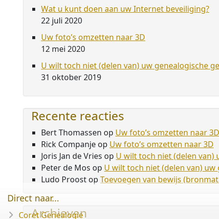
Wat u kunt doen aan uw Internet beveiliging?
22 juli 2020
Uw foto’s omzetten naar 3D
12 mei 2020
U wilt toch niet (delen van) uw genealogische g
31 oktober 2019
Recente reacties
Bert Thomassen
op
Uw foto’s omzetten naar 3
Rick Companje
op
Uw foto’s omzetten naar 3D
Joris Jan de Vries
op
U wilt toch niet (delen van
Peter de Mos
op
U wilt toch niet (delen van) u
Ludo Proost
op
Toevoegen van bewijs (bronmate
Direct naar...
Archieven
Coret Genealogie