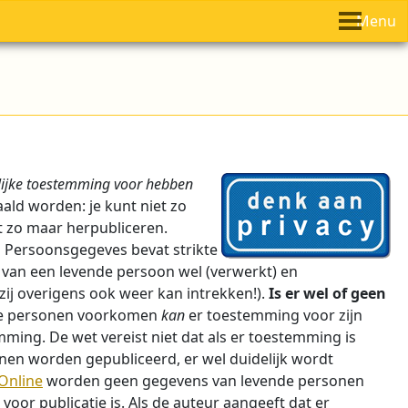
Menu
elijke toestemming voor hebben
ald worden: je kunt niet zo
et zo maar herpubliceren.
 Persoonsgegeves bevat strikte
 van een levende persoon wel (verwerkt) en
zij overigens ook weer kan intrekken!).
Is er wel of geen
ende personen voorkomen
kan
er toestemming voor zijn
ming. De wet vereist niet dat als er toestemming is
en worden gepubliceerd, er wel duidelijk wordt
Online
worden geen gegevens van levende personen
oor publicatie is. Als de auteur aangeeft dat er