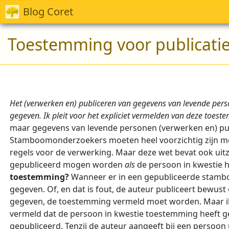
Blog Coret
Toestemming voor publicatie
Het (verwerken en) publiceren van gegevens van levende perso
gegeven. Ik pleit voor het expliciet vermelden van deze toeste
maar gegevens van levende personen (verwerken en) public
Stamboomonderzoekers moeten heel voorzichtig zijn me
regels voor de verwerking. Maar deze wet bevat ook uit
gepubliceerd mogen worden
als
de persoon in kwestie hi
toestemming?
Wanneer er in een gepubliceerde stamboo
gegeven. Of, en dat is fout, de auteur publiceert bewus
gegeven, de toestemming vermeld moet worden. Maar ik 
vermeld dat de persoon in kwestie toestemming heeft 
gepubliceerd. Tenzij de auteur aangeeft bij een persoon 