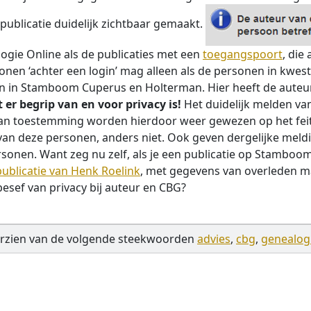
ublicatie duidelijk zichtbaar gemaakt.
ogie Online als de publicaties met een
toegangspoort
, die
nen ‘achter een login’ mag alleen als de personen in kwe
en in Stamboom Cuperus en Holterman. Hier heeft de aute
 er begrip van en voor privacy is!
Het duidelijk melden va
van toestemming worden hierdoor weer gewezen op het feit
van deze personen, anders niet.
Ook geven dergelijke meld
nen. Want zeg nu zelf, als je een publicatie op Stamboom
publicatie van Henk Roelink
, met gegevens van overleden ma
esef van privacy bij auteur en CBG?
rzien van de volgende steekwoorden
advies
,
cbg
,
genealog