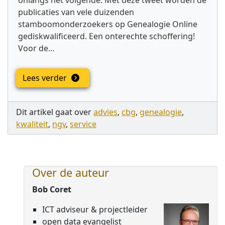
onlangs het volgende: Met deze tweet worden de
publicaties van vele duizenden
stamboomonderzoekers op Genealogie Online
gediskwalificeerd. Een onterechte schoffering!
Voor de…
Lees verder
Dit artikel gaat over
advies
,
cbg
,
genealogie
,
kwaliteit
,
ngv
,
service
Over de auteur
Bob Coret
ICT adviseur & projectleider
open data evangelist