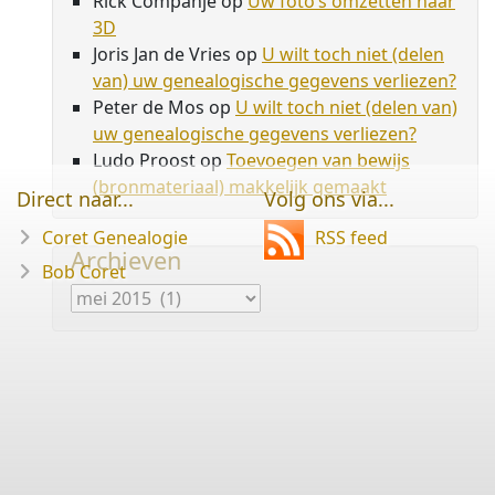
Rick Companje
op
Uw foto’s omzetten naar
3D
Joris Jan de Vries
op
U wilt toch niet (delen
van) uw genealogische gegevens verliezen?
Peter de Mos
op
U wilt toch niet (delen van)
uw genealogische gegevens verliezen?
Ludo Proost
op
Toevoegen van bewijs
(bronmateriaal) makkelijk gemaakt
Direct naar...
Volg ons via...
Coret Genealogie
RSS feed
Archieven
Bob Coret
Archieven