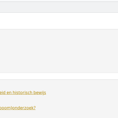
id en historisch bewijs
amboom)onderzoek?