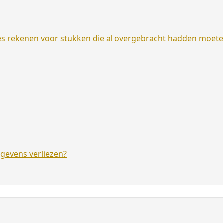
es rekenen voor stukken die al overgebracht hadden moet
egevens verliezen?
D