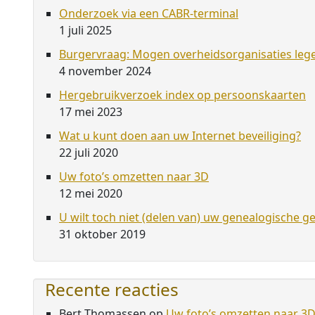
Onderzoek via een CABR-terminal
1 juli 2025
Burgervraag: Mogen overheidsorganisaties leg
4 november 2024
Hergebruikverzoek index op persoonskaarten
17 mei 2023
Wat u kunt doen aan uw Internet beveiliging?
22 juli 2020
Uw foto’s omzetten naar 3D
12 mei 2020
U wilt toch niet (delen van) uw genealogische g
31 oktober 2019
Recente reacties
Bert Thomassen
op
Uw foto’s omzetten naar 3