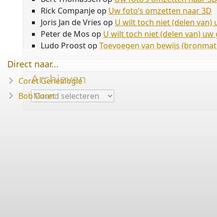
Rick Companje
op
Uw foto’s omzetten naar 3D
Joris Jan de Vries
op
U wilt toch niet (delen van
Peter de Mos
op
U wilt toch niet (delen van) u
Ludo Proost
op
Toevoegen van bewijs (bronmate
Direct naar...
Archieven
Coret Genealogie
Archieven
Bob Coret