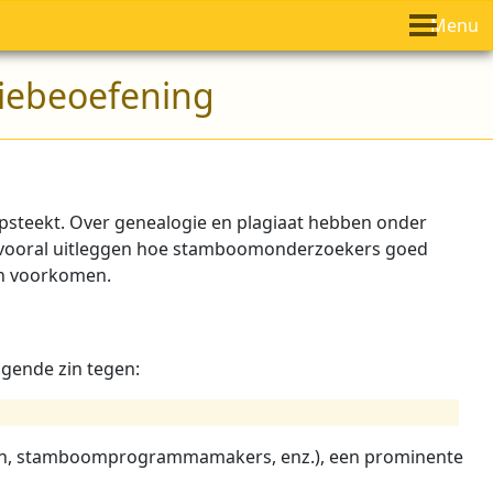
Menu
giebeoefening
p opsteekt. Over genealogie en plagiaat hebben onder
l ik vooral uitleggen hoe stamboomonderzoekers goed
en voorkomen.
lgende zin tegen:
ngen, stamboomprogrammamakers, enz.), een prominente