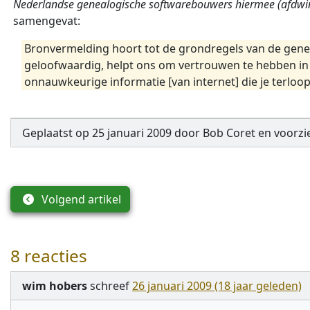
Nederlandse genealogische softwarebouwers hiermee (afdw
samengevat:
Bronvermelding hoort tot de grondregels van de gene
geloofwaardig, helpt ons om vertrouwen te hebben in h
onnauwkeurige informatie [van internet] die je terloo
Geplaatst op
25 januari 2009
door
Bob Coret
en
voorzi
Volgend artikel
8 reacties
wim hobers
schreef
26 januari 2009 (18 jaar geleden)