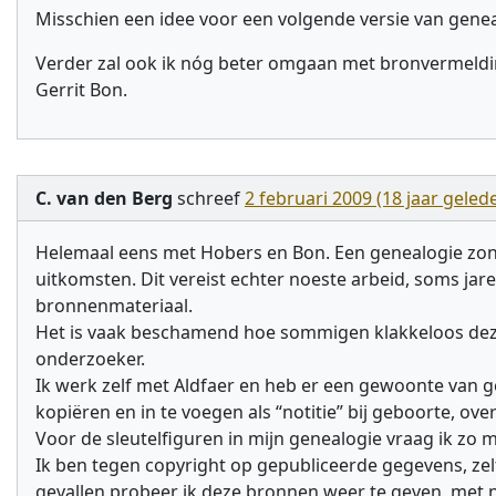
Misschien een idee voor een volgende versie van gene
Verder zal ook ik nóg beter omgaan met bronvermeldi
Gerrit Bon.
C. van den Berg
schreef
2 februari 2009 (18 jaar geled
Helemaal eens met Hobers en Bon. Een genealogie zonde
uitkomsten. Dit vereist echter noeste arbeid, soms ja
bronnenmateriaal.
Het is vaak beschamend hoe sommigen klakkeloos deze
onderzoeker.
Ik werk zelf met Aldfaer en heb er een gewoonte van g
kopiëren en in te voegen als “notitie” bij geboorte, over
Voor de sleutelfiguren in mijn genealogie vraag ik zo 
Ik ben tegen copyright op gepubliceerde gegevens, zel
gevallen probeer ik deze bronnen weer te geven, met 