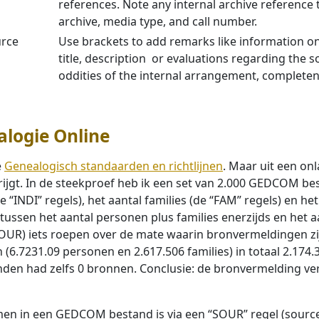
references. Note any internal archive reference t
archive, media type, and call number.
urce
Use brackets to add remarks like information on 
title, description or evaluations regarding the s
oddities of the internal arrangement, completene
logie Online
e
Genealogisch standaarden en richtlijnen
. Maar uit een on
rijgt. In de steekproef heb ik een set van 2.000 GEDCOM b
“INDI” regels), het aantal families (de “FAM” regels) en het
en het aantal personen plus families enerzijds en het aa
UR) iets roepen over de mate waarin bronvermeldingen zij
 (6.7231.09 personen en 2.617.506 families) in totaal 2.17
den had zelfs 0 bronnen. Conclusie: de bronvermelding ve
en in een GEDCOM bestand is via een “SOUR” regel (source