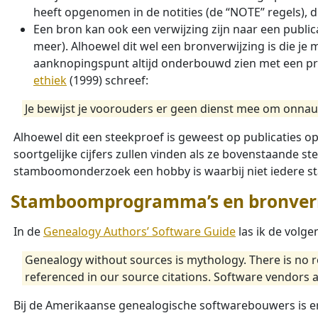
heeft opgenomen in de notities (de “NOTE” regels), dit
Een bron kan ook een verwijzing zijn naar een publi
meer). Alhoewel dit wel een bronverwijzing is die je 
aanknopingspunt altijd onderbouwd zien met een pri
ethiek
(1999) schreef:
Je bewijst je voorouders er geen dienst mee om onnauw
Alhoewel dit een steekproef is geweest op publicaties o
soortgelijke cijfers zullen vinden als ze bovenstaande s
stamboomonderzoek een hobby is waarbij niet iedere 
Stamboomprogramma’s en bronver
In de
Genealogy Authors’ Software Guide
las ik de volge
Genealogy without sources is mythology. There is no r
referenced in our source citations. Software vendors a
Bij de Amerikaanse genealogische softwarebouwers is er 