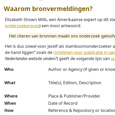
Waarom bronvermeldingen?
Elizabeth Shown Mills, een Amerikaanse expert op dit vlak
onderzoekproces
) een mooi antwoord:
Het citeren van bronnen maakt ons onderzoek geloofwa
Het is dus zowel voor jezelf als stamboomonderzoeker al
de hand liggen” zoals de
richtlijnen voor publicatie in v
Nederlandse website vinden?
) geeft de volgende lijst van
s
Who
Author or Agency (if given or kno
What
Title(s), Edition, Description
Where
Place & Publisher/Provider
When
Date of Record
How
Reference & Repository or locatio