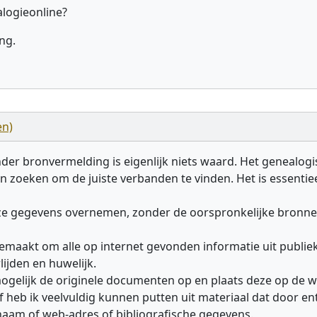
alogieonline?
ng.
en)
r bronvermelding is eigenlijk niets waard. Het genealogis
ren zoeken om de juiste verbanden te vinden. Het is essent
 gegevens overnemen, zonder de oorspronkelijke bronnen t
emaakt om alle op internet gevonden informatie uit publiek
lijden en huwelijk.
mogelijk de originele documenten op en plaats deze op de w
f heb ik veelvuldig kunnen putten uit materiaal dat door e
naam of web-adres of bibliografische gegevens.