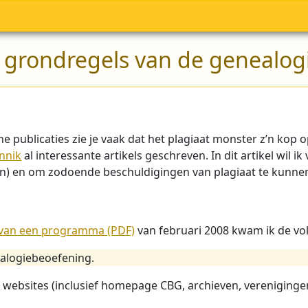
e grondregels van de genealo
sche publicaties zie je vaak dat het plagiaat monster z’n ko
nnik
al interessante artikels geschreven. In dit artikel wi
n) en om zodoende beschuldigingen van plagiaat te kunn
 van een programma (PDF)
van februari 2008 kwam ik de vo
alogiebeoefening.
he websites (inclusief homepage CBG, archieven, verenigi