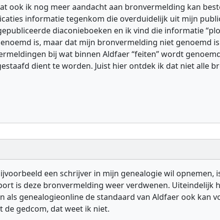
n dat ook ik nog meer aandacht aan bronvermelding kan beste
caties informatie tegenkom die overduidelijk uit mijn publica
 gepubliceerde diaconieboeken en ik vind die informatie “p
t genoemd is, maar dat mijn bronvermelding niet genoemd is
ermeldingen bij wat binnen Aldfaer “feiten” wordt genoemd: 
estaafd dient te worden. Juist hier ontdek ik dat niet all
ijvoorbeeld een schrijver in mijn genealogie wil opnemen, 
xport is deze bronvermelding weer verdwenen. Uiteindelijk
jn als genealogieonline de standaard van Aldfaer ook kan vol
 de gedcom, dat weet ik niet.