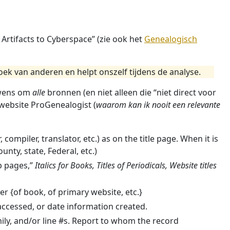
 Artifacts to Cyberspace” (zie ook het
Genealogisch
k van anderen en helpt onszelf tijdens de analyse.
ouwens om
alle
bronnen (en niet alleen die “niet direct voor
ebsite ProGenealogist (
waarom kan ik nooit een relevante
, compiler, translator, etc.) as on the title page. When it is
nty, state, Federal, etc.)
eb pages,”
Italics for Books, Titles of Periodicals, Website titles
er {of book, of primary website, etc.}
accessed, or date information created.
family, and/or line #s. Report to whom the record