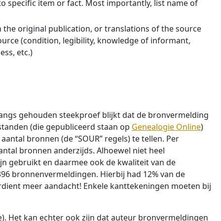
o specific item or fact. Most importantly, list name of
the original publication, or translations of the source
ource (condition, legibility, knowledge of informant,
ss, etc.)
langs gehouden steekproef blijkt dat de bronvermelding
estanden (die gepubliceerd staan op
Genealogie Online
)
 aantal bronnen (de “SOUR” regels) te tellen. Per
ntal bronnen anderzijds. Alhoewel niet heel
n gebruikt en daarmee ook de kwaliteit van de
4.396 bronnenvermeldingen. Hierbij had 12% van de
rdient meer aandacht! Enkele kanttekeningen moeten bij
). Het kan echter ook zijn dat auteur bronvermeldingen