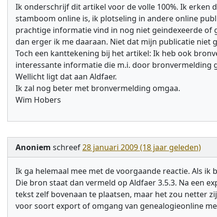
Ik onderschrijf dit artikel voor de volle 100%. Ik erke
stamboom online is, ik plotseling in andere online publi
prachtige informatie vind in nog niet geindexeerde of
dan erger ik me daaraan. Niet dat mijn publicatie nie
Toch een kanttekening bij het artikel: Ik heb ook bronv
interessante informatie die m.i. door bronvermelding g
Wellicht ligt dat aan Aldfaer.
Ik zal nog beter met bronvermelding omgaa.
Wim Hobers
Anoniem
schreef
28 januari 2009 (18 jaar geleden)
Ik ga helemaal mee met de voorgaande reactie. Als ik b
Die bron staat dan vermeld op Aldfaer 3.5.3. Na een e
tekst zelf bovenaan te plaatsen, maar het zou netter zi
voor soort export of omgang van genealogieonline met