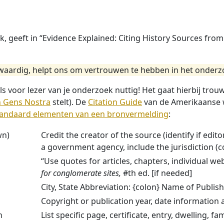
, geeft in “Evidence Explained: Citing History Sources from
ardig, helpt ons om vertrouwen te hebben in het onderzoe
s voor lezer van je onderzoek nuttig! Het gaat hierbij tr
an Gens Nostra
stelt). De
Citation Guide
van de Amerikaanse w
tandaard elementen van een bronvermelding
:
wn)
Credit the creator of the source (identify if editor
a government agency, include the jurisdiction (cou
“Use quotes for articles, chapters, individual w
for conglomerate sites,
#th ed. [if needed]
City, State Abbreviation: {colon} Name of Publish
Copyright or publication year, date information 
n
List specific page, certificate, entry, dwelling, 