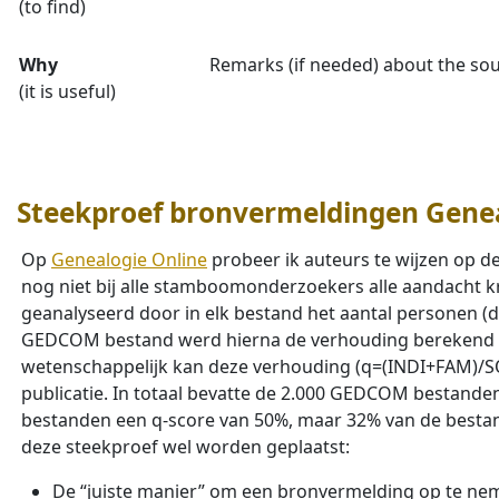
(to find)
Why
Remarks (if needed) about the so
(it is useful)
Steekproef bronvermeldingen Genea
Op
Genealogie Online
probeer ik auteurs te wijzen op d
nog niet bij alle stamboomonderzoekers alle aandacht k
geanalyseerd door in elk bestand het aantal personen (de 
GEDCOM bestand werd hierna de verhouding berekend tuss
wetenschappelijk kan deze verhouding (q=(INDI+FAM)/SO
publicatie. In totaal bevatte de 2.000 GEDCOM bestanden
bestanden een q-score van 50%, maar 32% van de bestan
deze steekproef wel worden geplaatst:
De “juiste manier” om een bronvermelding op te nem