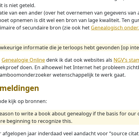
 is niet geteld.
catie van een ander (over het overnemen van gegevens van 
moet opnemen is dit wel een bron van lage kwaliteit. Ten gun
maire of secundaire bron (zie ook het
Genealogisch onder
keurige informatie die je terloops hebt gevonden [op inte
p
Genealogie Online
denk ik dat ook websites als
NGV’s sta
teekproef doen. En alhoewel het Internet het probleem zicht
stamboomonderzoeker wetenschappelijk te werk gaat.
meldingen
nde kijk op bronnen:
eason to write a book about genealogy if the basis for our 
re beginning to recognize this.
afgelopen jaar inderdaad veel aandacht voor “source citati