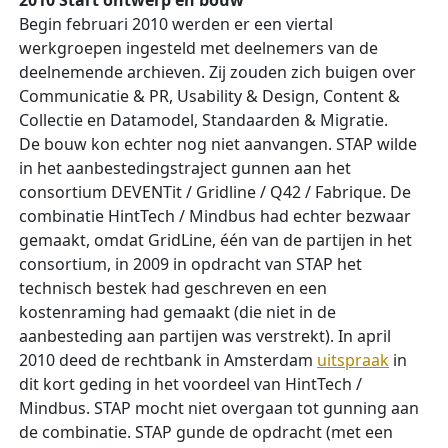
2010 Start ontwerp en bouw
Begin februari 2010 werden er een viertal
werkgroepen ingesteld met deelnemers van de
deelnemende archieven. Zij zouden zich buigen over
Communicatie & PR, Usability & Design, Content &
Collectie en Datamodel, Standaarden & Migratie.
De bouw kon echter nog niet aanvangen. STAP wilde
in het aanbestedingstraject gunnen aan het
consortium DEVENTit / Gridline / Q42 / Fabrique. De
combinatie HintTech / Mindbus had echter bezwaar
gemaakt, omdat GridLine, één van de partijen in het
consortium, in 2009 in opdracht van STAP het
technisch bestek had geschreven en een
kostenraming had gemaakt (die niet in de
aanbesteding aan partijen was verstrekt). In april
2010 deed de rechtbank in Amsterdam
uitspraak
in
dit kort geding in het voordeel van HintTech /
Mindbus. STAP mocht niet overgaan tot gunning aan
de combinatie. STAP gunde de opdracht (met een