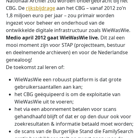
Nationaal Archief zou worden ondergebracht bij het
CBG. De
rijksbijdrage
aan het CBG – vanaf 2012 zo’n
1,8 miljoen euro per jaar – zou primair worden
ingezet voor beheer en onderhoud van de
ontwikkelde digitale infrastructuur zoals WieWasWie.
Medio april 2012 gaat WieWasWie live.
Dit zal een
mooi moment zijn voor STAP (projectteam, bestuur
en deelnemende archieven) en voor de Nederlandse
genealoog!
De toekomst zal leren of:
WieWasWie een robuust platform is dat grote
gebruikersaantallen aan kan;
het CBG geëquipeerd is om de exploitatie van
WieWasWie uit te voeren;
het via een abonnement betalen voor scans
gehandhaafd blijft of dat er op den duur ook voor
zoekresultaten & informatie betaald moet worden;
de scans van de Burgerlijke Stand die FamilySearch