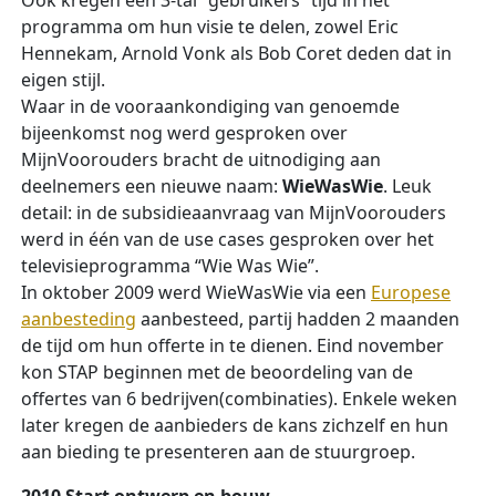
Ook kregen een 3-tal “gebruikers” tijd in het
programma om hun visie te delen, zowel Eric
Hennekam, Arnold Vonk als Bob Coret deden dat in
eigen stijl.
Waar in de vooraankondiging van genoemde
bijeenkomst nog werd gesproken over
MijnVoorouders bracht de uitnodiging aan
deelnemers een nieuwe naam:
WieWasWie
. Leuk
detail: in de subsidieaanvraag van MijnVoorouders
werd in één van de use cases gesproken over het
televisieprogramma “Wie Was Wie”.
In oktober 2009 werd WieWasWie via een
Europese
aanbesteding
aanbesteed, partij hadden 2 maanden
de tijd om hun offerte in te dienen. Eind november
kon STAP beginnen met de beoordeling van de
offertes van 6 bedrijven(combinaties). Enkele weken
later kregen de aanbieders de kans zichzelf en hun
aan bieding te presenteren aan de stuurgroep.