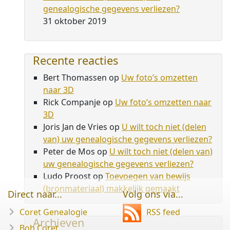
genealogische gegevens verliezen?
31 oktober 2019
Recente reacties
Bert Thomassen
op
Uw foto’s omzetten
naar 3D
Rick Companje
op
Uw foto’s omzetten naar
3D
Joris Jan de Vries
op
U wilt toch niet (delen
van) uw genealogische gegevens verliezen?
Peter de Mos
op
U wilt toch niet (delen van)
uw genealogische gegevens verliezen?
Ludo Proost
op
Toevoegen van bewijs
(bronmateriaal) makkelijk gemaakt
Direct naar...
Volg ons via...
Coret Genealogie
RSS feed
Archieven
Bob Coret