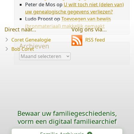
Peter de Mos
op
U wilt toch niet (delen van)
uw genealogische gegevens verliezen?
Ludo Proost
op
Toevoegen van bewijs
(bronmateriaal) makkelijk gemaakt
Direct naar...
Volg ons via...
Coret Genealogie
RSS feed
Archieven
Bob Coret
Archieven
Bewaar uw familie­geschiedenis,
vorm een digitaal familiearchief