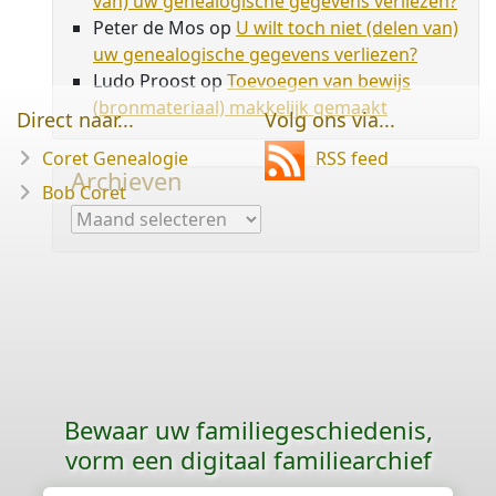
van) uw genealogische gegevens verliezen?
Peter de Mos
op
U wilt toch niet (delen van)
uw genealogische gegevens verliezen?
Ludo Proost
op
Toevoegen van bewijs
(bronmateriaal) makkelijk gemaakt
Direct naar...
Volg ons via...
Coret Genealogie
RSS feed
Archieven
Bob Coret
Archieven
Bewaar uw familie­geschiedenis,
vorm een digitaal familiearchief