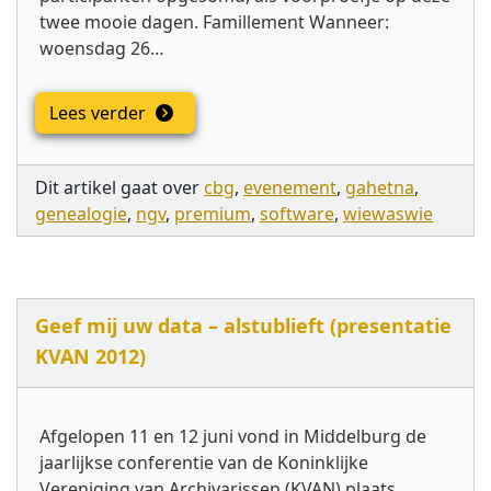
twee mooie dagen. Famillement Wanneer:
woensdag 26…
Lees verder
Dit artikel gaat over
cbg
,
evenement
,
gahetna
,
genealogie
,
ngv
,
premium
,
software
,
wiewaswie
Geef mij uw data – alstublieft (presentatie
KVAN 2012)
Afgelopen 11 en 12 juni vond in Middelburg de
jaarlijkse conferentie van de Koninklijke
Vereniging van Archivarissen (KVAN) plaats.