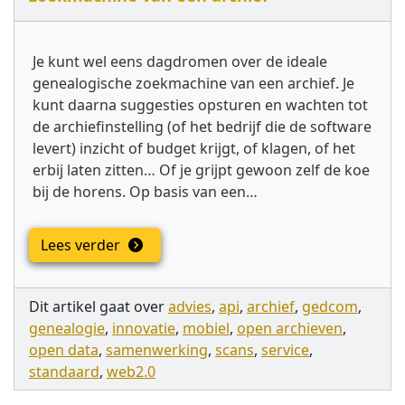
Je kunt wel eens dagdromen over de ideale
genealogische zoekmachine van een archief. Je
kunt daarna suggesties opsturen en wachten tot
de archief­instelling (of het bedrijf die de software
levert) inzicht of budget krijgt, of klagen, of het
erbij laten zitten… Of je grijpt gewoon zelf de koe
bij de horens. Op basis van een…
Lees verder
Dit artikel gaat over
advies
,
api
,
archief
,
gedcom
,
genealogie
,
innovatie
,
mobiel
,
open archieven
,
open data
,
samenwerking
,
scans
,
service
,
standaard
,
web2.0