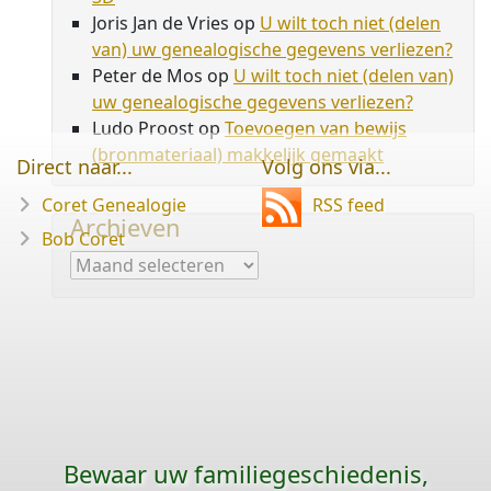
Joris Jan de Vries
op
U wilt toch niet (delen
van) uw genealogische gegevens verliezen?
Peter de Mos
op
U wilt toch niet (delen van)
uw genealogische gegevens verliezen?
Ludo Proost
op
Toevoegen van bewijs
(bronmateriaal) makkelijk gemaakt
Direct naar...
Volg ons via...
Coret Genealogie
RSS feed
Archieven
Bob Coret
Archieven
Bewaar uw familie­geschiedenis,